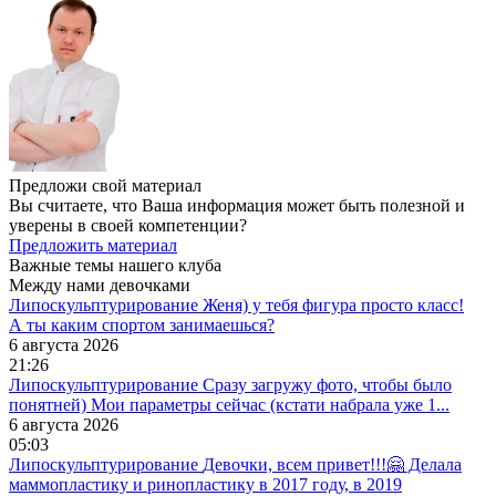
Предложи свой материал
Вы считаете, что Ваша информация может быть полезной и
уверены в своей компетенции?
Предложить материал
Важные темы нашего клуба
Между нами девочками
Липоскульптурирование
Женя) у тебя фигура просто класс!
А ты каким спортом занимаешься?
6 августа 2026
21:26
Липоскульптурирование
Сразу загружу фото, чтобы было
понятней) Мои параметры сейчас (кстати набрала уже 1...
6 августа 2026
05:03
Липоскульптурирование
Девочки, всем привет!!!🤗 Делала
маммопластику и ринопластику в 2017 году, в 2019